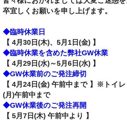
皆々様におかれましては大変ご迷惑を
卒宜しくお願いを申し上げます。
◆臨時休業日
【
4
月
30
日
(
木
)
、
5
月
1
日
(
金
)
】
◆臨時休業を含めた弊社GW休業
【
4
月
29
日
(
水
)
～
5
月
6
日
(
水
) 】
◆GW休業前のご発注締切
【
4
月
24
日
(
金
)
午前中まで
】
※トイレ
(月)午前中まで
◆GW休業後のご発注再開
【
5
月
7
日
(
木
)
午前中より
】